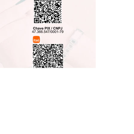
Em nome de IGREJA BATISTA DE VILA EURO
Em caso de
depósito bancário
:
Banco Bradesco
Agencia 0109
CC 31.441-2