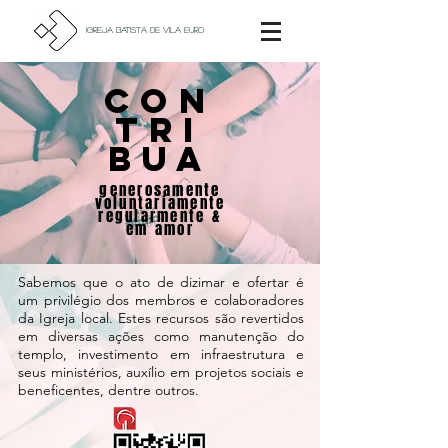
igreja batista de vila euro
CON
TRI
BUA
generosamente
voluntariamente
regularmente &
em amor
Sabemos que o ato de dizimar e ofertar é
um privilégio dos membros e colaboradores
da Igreja local. Estes recursos são revertidos
em diversas ações como manutenção do
templo, investimento em infraestrutura e
seus ministérios, auxílio em projetos sociais e
beneficentes, dentre outros.