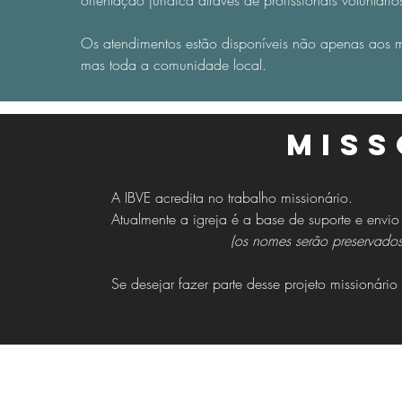
orientação jurídica através de profissionais voluntário
Os atendimentos estão disponíveis não apenas aos 
mas toda a comunidade local.
MIss
A IBVE acredita no trabalho missionário.
Atualmente a igreja é a base de suporte e envio
(os nomes serão preservados
​Se desejar fazer parte desse projeto missionári