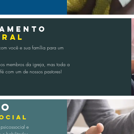
hamento
ORAL
com você e sua família para um
aos membros da igreja, mas toda a
fé com um de nossos pastores!
ÃO
OCIAL
psicossocial e