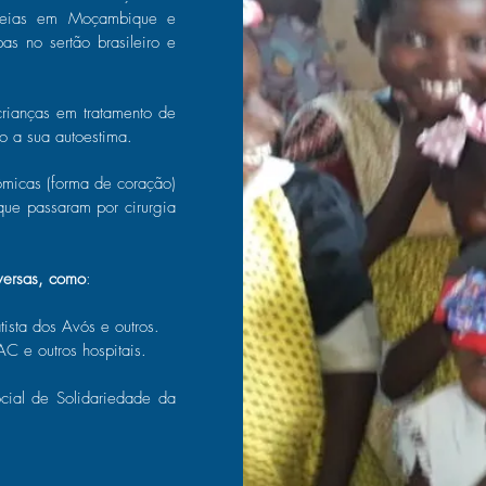
ldeias em Moçambique e
s no sertão brasileiro e
rianças em tratamento de
o a sua autoestima.
micas (forma de coração)
que passaram por cirurgia
iversas, como
:
tista dos Avós e outros.
C e outros hospitais.
cial de Solidariedade da