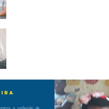
o
eira
izamos a c
onfecção de