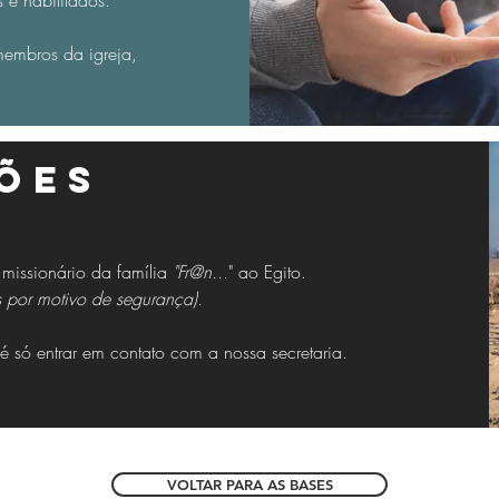
s e habilitados.
membros da igreja,
ões
 missionário da família
"Fr@n...
" ao Egito.
 por motivo de segurança).
o é só entrar em contato com a nossa secretaria.
VOLTAR PARA AS BASES