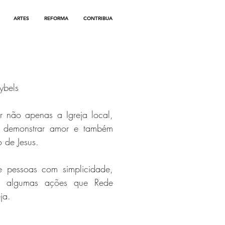
ARTES
REFORMA
CONTRIBUA
Hybels
r não apenas a Igreja local,
é demonstrar amor e também
o de Jesus.
 pessoas com simplicidade,
o, algumas ações que Rede
ja.