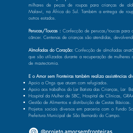
milhares de peças de roupas para crianças de a
Malawi, na África do Sul. Também a entrega de roupa
outros estados.
Perucas/Toucas :
Confecção de perucas/toucas para c
câncer. Centenas de crianças são atendidas, devolvend
Almofadas do Coração:
Confecção de almofadas anatô
que são utilizadas durante a recuperação de mulheres 
de mastectomia.
E o Amor sem Fronteiras também realiza assistências d
Apoio a Ongs que atuam com refugiados.
Apoio aos trabalhos do Lar Batista das Crianças, Lar Ba
Hospital da Mulher de SBC, Hospital de Clínicas, GRAA
Gestão de Alimentos e distribuição de Cestas Básicas.
Projetos sociais diversos em parceria com o Fundo So
Prefeitura Municipal de São Bernardo do Campo.
@projeto.amorsemfronteiras