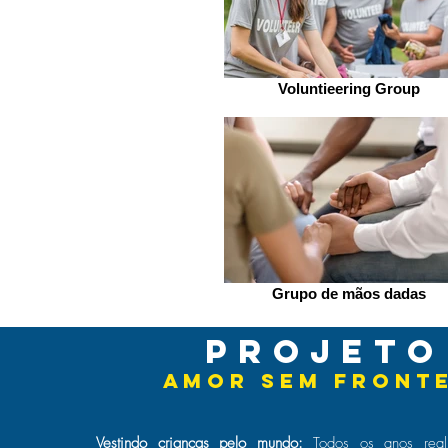
Voluntieering Group
Grupo de mãos dadas
projet
amor sem front
Vestindo crianças pelo mundo:
Todos os anos real